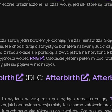
ekoniecznie przeznaczone na czas wolny, jednak które są pr
czą sławą, jedni bowiem je kochają, inni zaś nienawidzą. S
 Nie chodzi tutaj o statystykę bohatera nazwaną „luck” czy „
odejść z rzędu okaże się porażką, a zwycięstwa na horyzonci
iejętności wobec
RNG
. Osobiście jestem pełen miłości wo
y, jaki się pojawi w moim życiu.
birth
(DLC:
Afterbirth
,
After
t to wydana w 2014 roku gra, będąca remasterem gry
T
ór, jak i odnowiona wersja miały takie samo założenie oraz 
w których napotyka różnych przeciwników. Gra posiada s