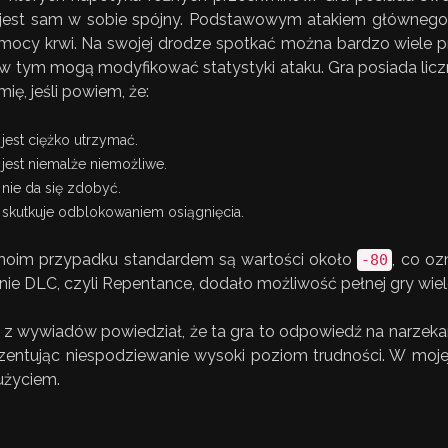
, jest sam w sobie spójny. Podstawowym atakiem głównego b
mocy krwi. Na swojej drodze spotkać można bardzo wiele p
 w tym mogą modyfikować statystyki ataku. Gra posiada licz
mię, jeśli powiem, że:
jest ciężko utrzymać.
jest niemalże niemożliwe.
nie da się zdobyć.
skutkuje odblokowaniem osiągnięcia.
oim przypadku standardem są wartości około
, co oz
-80
tnie DLC, czyli Repentance, dodało możliwość pełnej gry wi
 z wywiadów powiedział, że ta gra to odpowiedź na narzekania
entując niespodziewanie wysoki poziom trudności. W mojej
użyciem.