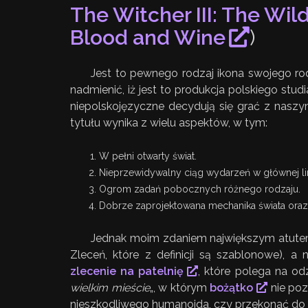
The Witcher III: The Wil
Blood and Wine
)
Jest to pewnego rodzaj ikona swojego rodz
nadmienić, iż jest to produkcja polskiego stud
niepolskojęzyczne decydują się grać z nasz
tytułu wynika z wielu aspektów, w tym:
W pełni otwarty świat.
Nieprzewidywalny ciąg wydarzeń w głównej lini
Ogrom zadań pobocznych różnego rodzaju.
Dobrze zaprojektowana mechanika świata oraz
Jednak moim zdaniem największym atutem 
Zleceń, które z definicji są szablonowe), 
zlecenie na patelnię
, które polega na od
wielkim mieście
„, w którym
bożątko
nie poz
nieszkodliwego humanoida, czy przekonać do z