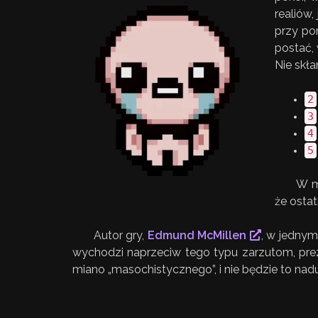
realiów
przy po
postać,
Nie skła
2
3
4
5
W m
że osta
Autor gry,
Edmund McMillen
, w jednym
wychodzi naprzeciw tego typu zarzutom, prez
miano „masochistycznego”, i nie będzie to nad