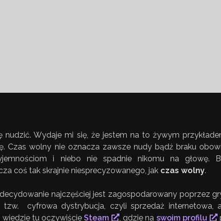
 się nudzić. Wydaje mi się, że jestem na to żywym przykład
dę. Czas wolny nie oznacza zawsze nudy bądź braku obowi
emnościom i niebo nie spadnie nikomu na głowę. Bi
zcza coś tak skrajnie niesprecyzowanego, jak
czas wolny
.
zdecydowanie najczęściej jest zagospodarowany poprzez g
tzw. cyfrowa dystrybucja, czyli sprzedaż internetowa, 
 wiedzie tu oczywiście
Steam
, gdzie na
swoim profilu