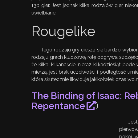
130 gier. Jest jednak kilka rodzajów gier, ni
uwielbiane.
Rougelike
Tego rodzaju gry cieszą się bardzo wybiór
rodzaju grach kluczową rolę odgrywa szczęście.
że kilka, kilkanaście, nieraz kilkadziesiąt p
mierzą, jest brak uczciwości i podległość um
która skutecznie likwiduje jakikolwiek czas woln
The Binding of Isaac: Re
Repentance
)
Jes
pierwowz
pokoi, 