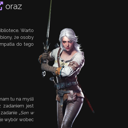
oraz
ibliotece. Warto
obiony, że osoby
ympatia do tego
mam tu na myśli
ż zadaniem jest
 zadanie „
Sen w
aje wybór wobec