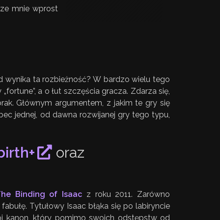
zeze mnie wprost
kąd wynika ta rozbieżność? W bardzo wielu tego
fortune”, a o łut szczęścia gracza. Zdarza się,
e brak. Głównym argumentem, z jakim te gry się
bec jednej, od dawna rozwijanej gry tego typu,
birth+
oraz
he Binding of Isaac
z roku 2011. Zarówno
fabułę. Tytułowy Isaac błąka się po labiryncie
wój kanon, który pomimo swoich odstępstw od