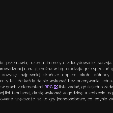
e przemawia, czemu immersja zdecydowanie sprzyja.
rowadzonej narracji, można w tego rodzaju grze spędzać g
 pozycję, najpewniej skończę dopiero około północy.
nty tak, że każdy da się wykonać bez przerywania, jednak
e w grach z elementami
RPG
lista zadań, gdzie jedno zada
ej linii fabularnej, da się wykonać w godzinę, a zrobienie te
wanej większości są to gry jednoosobowe, co jedynie zwi