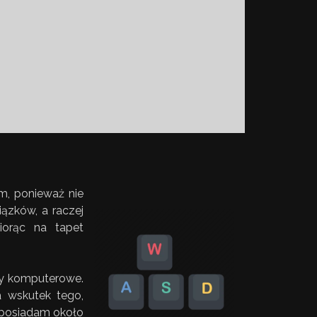
em, ponieważ nie
ązków, a raczej
orąc na tapet
ry komputerowe.
a wskutek tego,
posiadam około