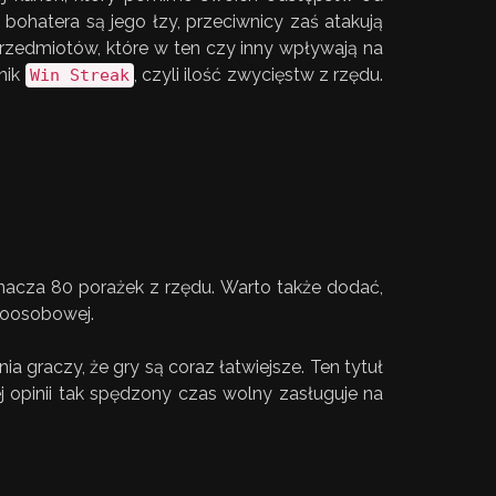
ohatera są jego łzy, przeciwnicy zaś atakują
rzedmiotów, które w ten czy inny wpływają na
nik
, czyli ilość zwycięstw z rzędu.
Win Streak
nacza 80 porażek z rzędu. Warto także dodać,
eloosobowej.
 graczy, że gry są coraz łatwiejsze. Ten tytuł
 opinii tak spędzony czas wolny zasługuje na