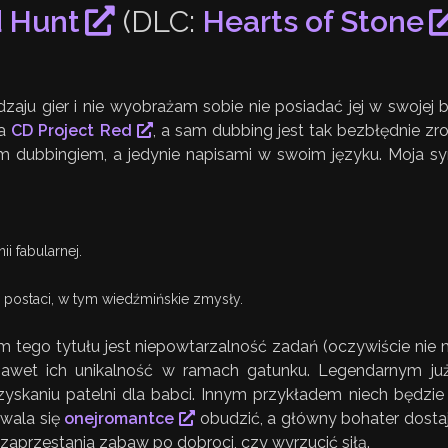
d Hunt
(DLC:
Hearts of Stone
aju gier i nie wyobrażam sobie nie posiadać jej w swojej b
ia
CD Project Red
, a sam dubbing jest tak bezbłędnie zr
ym dubbingiem, a jedynie napisami w swoim języku. Moja s
i fabularnej.
 postaci, w tym wiedźmińskie zmysły.
tego tytułu jest niepowtarzalność zadań (oczywiście nie 
a nawet ich unikalność w ramach gatunku. Legendarnym ju
zyskaniu patelni dla babci. Innym przykładem niech będzie
wala się
onejromantce
obudzić, a główny bohater dost
aprzestania zabaw po dobroci, czy wyrzucić siłą.